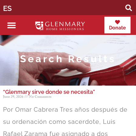
ES
Donate
Search Results
“Glenmary sirve donde se necesita”
June 29, 2026
No Comments
Por Omar Cabrera Tres años después de
su ordenación como sacerdote, Luis
Rafael Zarama fue asignado a dos