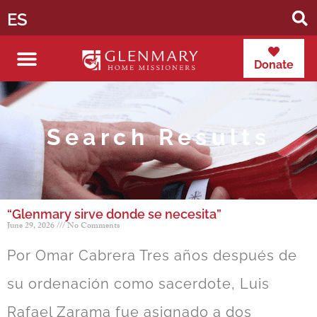
ES
Donate
Search Results
“Glenmary sirve donde se necesita”
June 29, 2026
No Comments
Por Omar Cabrera Tres años después de
su ordenación como sacerdote, Luis
Rafael Zarama fue asignado a dos