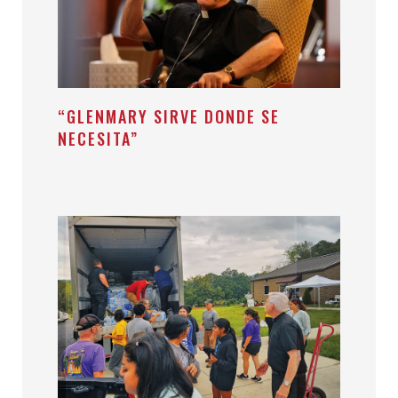
“GLENMARY SIRVE DONDE SE
NECESITA”