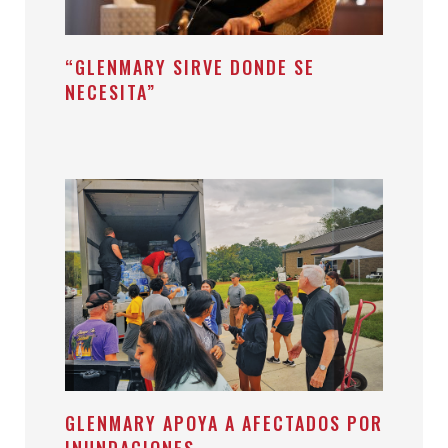
“GLENMARY SIRVE DONDE SE
NECESITA”
GLENMARY APOYA A AFECTADOS POR
INUNDACIONES