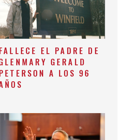
FALLECE EL PADRE DE
GLENMARY GERALD
PETERSON A LOS 96
AÑOS