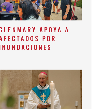
GLENMARY APOYA A
AFECTADOS POR
INUNDACIONES