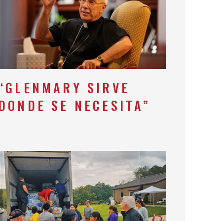
“GLENMARY SIRVE
DONDE SE NECESITA”