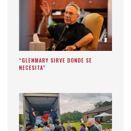
“GLENMARY SIRVE DONDE SE
NECESITA”