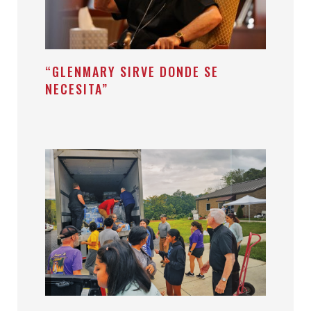
“GLENMARY SIRVE DONDE SE
NECESITA”