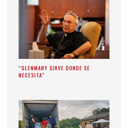
“GLENMARY SIRVE DONDE SE
NECESITA”