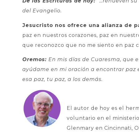
De las Escrituras de hoy:
“…renueven su 
del Evangelio.
Jesucristo nos ofrece una alianza de p
paz en nuestros corazones, paz en nuest
que reconozco que no me siento en paz co
Oremos:
En mis días de Cuaresma, que e
ayúdame en mi oración a encontrar paz en
esa paz, tu paz, a los demás.
El autor de hoy es el her
voluntario en el ministeri
Glenmary en Cincinnati, O