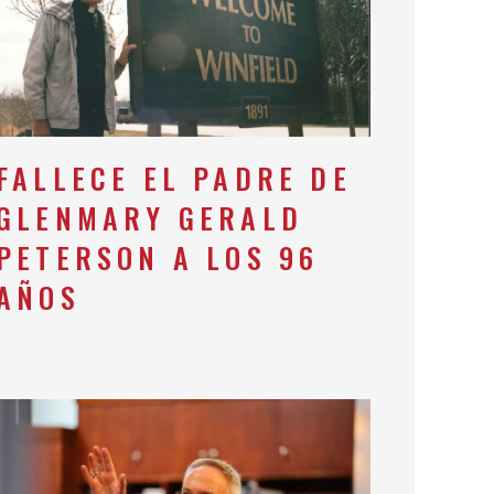
FALLECE EL PADRE DE
GLENMARY GERALD
PETERSON A LOS 96
AÑOS