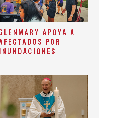
GLENMARY APOYA A
AFECTADOS POR
INUNDACIONES