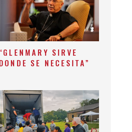
“GLENMARY SIRVE
DONDE SE NECESITA”