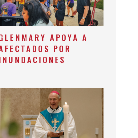
GLENMARY APOYA A
AFECTADOS POR
INUNDACIONES