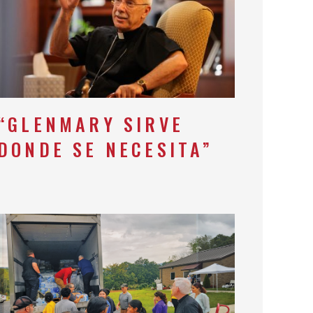
“GLENMARY SIRVE
DONDE SE NECESITA”