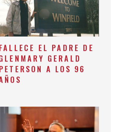
FALLECE EL PADRE DE
GLENMARY GERALD
PETERSON A LOS 96
AÑOS