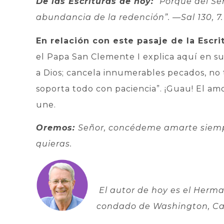
De las Escrituras de hoy:
“Porque del Señ
abundancia de la redención”.
—Sal 130, 7.
En relación con este pasaje de la Escrit
el Papa San Clemente I explica aquí en su 
a Dios; cancela innumerables pecados, no t
soporta todo con paciencia”. ¡Guau! El am
une.
Oremos:
Señor, concédeme amarte siemp
quieras.
El autor de hoy es el Herm
condado de Washington, Car