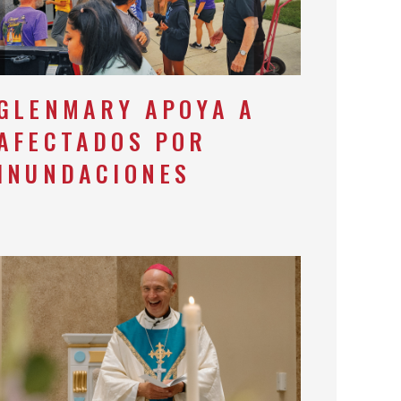
GLENMARY APOYA A
AFECTADOS POR
INUNDACIONES