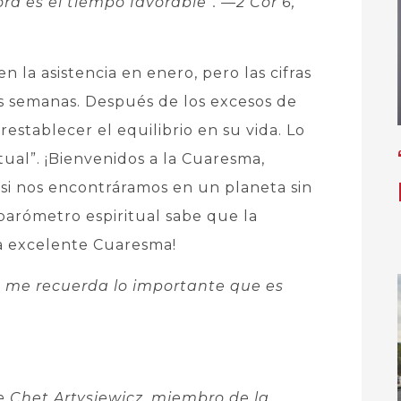
ora es el tiempo favorable”.
—2 Cor 6,
la asistencia en enero, pero las cifras
s semanas. Después de los excesos de
 restablecer el equilibrio en su vida. Lo
tual”. ¡Bienvenidos a la Cuaresma,
 si nos encontráramos en un planeta sin
arómetro espiritual sabe que la
a excelente Cuaresma!
ue me recuerda lo importante que es
re Chet Artysiewicz, miembro de la