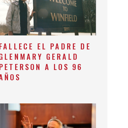
FALLECE EL PADRE DE
GLENMARY GERALD
PETERSON A LOS 96
AÑOS