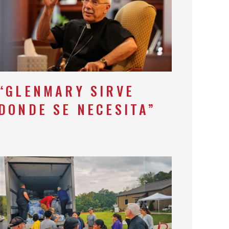
“GLENMARY SIRVE
DONDE SE NECESITA”