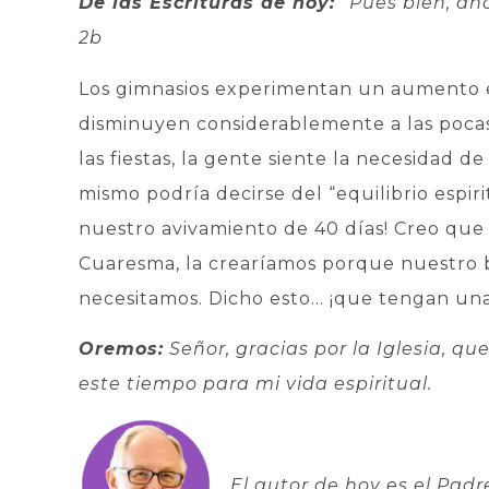
De las Escrituras de hoy:
“Pues bien, ah
2b
Los gimnasios experimentan un aumento en 
disminuyen considerablemente a las poca
las fiestas, la gente siente la necesidad de
mismo podría decirse del “equilibrio espiri
nuestro avivamiento de 40 días! Creo que
Cuaresma, la crearíamos porque nuestro b
necesitamos. Dicho esto… ¡que tengan un
Oremos:
Señor, gracias por la Iglesia, q
este tiempo para mi vida espiritual.
El autor de hoy es el Pad