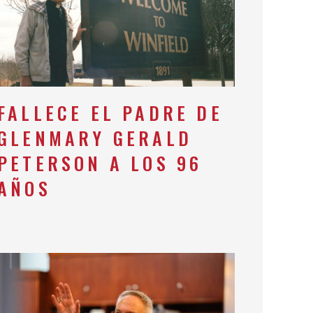
FALLECE EL PADRE DE
GLENMARY GERALD
PETERSON A LOS 96
AÑOS