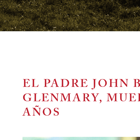
EL PADRE JOHN 
GLENMARY, MUER
AÑOS