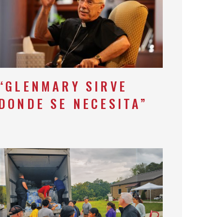
“GLENMARY SIRVE
DONDE SE NECESITA”