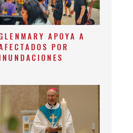
GLENMARY APOYA A
AFECTADOS POR
INUNDACIONES