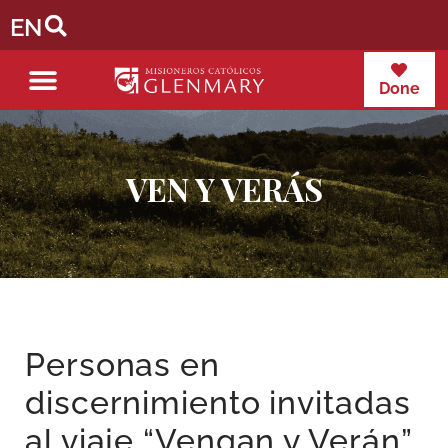
EN
Done
VEN Y VERÁS
Personas en
discernimiento invitadas
al viaje “Vengan y Verán”